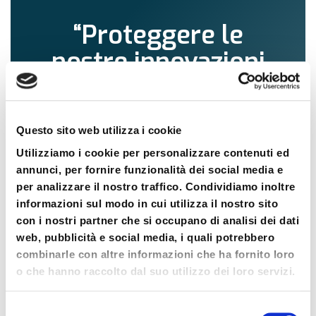
“Proteggere le
nostre innovazioni
è stato un nostro
dovere.”
Questo sito web utilizza i cookie
Fortunato Vianello – Fondatore di Forel
Utilizziamo i cookie per personalizzare contenuti ed
annunci, per fornire funzionalità dei social media e
per analizzare il nostro traffico. Condividiamo inoltre
informazioni sul modo in cui utilizza il nostro sito
con i nostri partner che si occupano di analisi dei dati
web, pubblicità e social media, i quali potrebbero
Anticipare il mercato -
combinarle con altre informazioni che ha fornito loro
o che hanno raccolto dal suo utilizzo dei loro servizi.
1996
Selezione