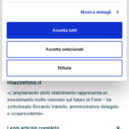
da 9mila mq (Il Sole 24 Ore Radiocor) – Padova, 12 mag
– Forel, azienda del settore dei macchinari per la
Mostra dettagli
lavorazione del vetro, celebra 50 anni di attività e
inaugura un nuovo stabilimento presso la sede di Vallio
di Roncade, in provincia di Treviso.
Accetta tutti
Leggi articolo completo
Accetta selezionati
Forel compie 50 anni e si allarga: investiti
Rifiuta
18 milioni
IlGazzettino.it
«L’ampliamento dello stabilimento rappresenta un
investimento molto concreto sul futuro di Forel – ha
sottolineato Riccardo Vianello, amministratore delegato
e vicepresidente».
Leggi articolo completo