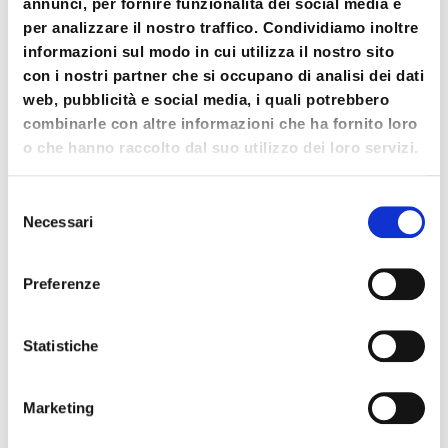
Forel celebra 50 anni di storia: inaugurato
annunci, per fornire funzionalità dei social media e
il nuovo strumento produttivo
per analizzare il nostro traffico. Condividiamo inoltre
informazioni sul modo in cui utilizza il nostro sito
Treviso Today
con i nostri partner che si occupano di analisi dei dati
L’azienda trevigiana, leader mondiale nel settore dei
web, pubblicità e social media, i quali potrebbero
macchinari per la lavorazione del vetro, taglia il traguardo
combinarle con altre informazioni che ha fornito loro
del mezzo secolo con un importante ampliamento della
o che hanno raccolto dal suo utilizzo dei loro servizi.
sede di Roncade. La ricorrenza celebrata anche
attraverso il recupero dell’opera monumentale “Le Ali di
Selezione
Venezia”
Necessari
del
consenso
Leggi articolo completo
Preferenze
Forel: celebra i 50 anni e inaugura nuova
Statistiche
area produttiva da 9mila mq
Radiocor - Sole 24Ore
Marketing
Forel: celebra i 50 anni e inaugura nuova area produttiva