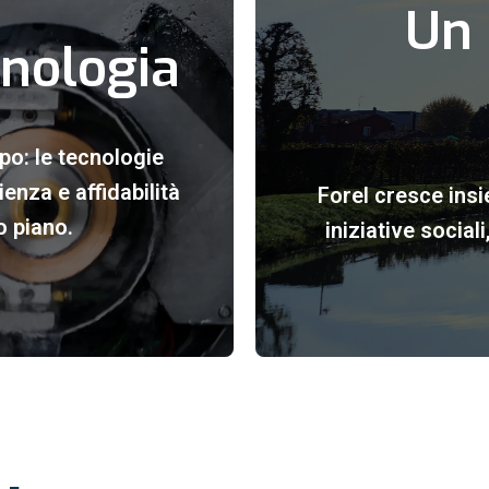
Un 
cnologia
po: le tecnologie
enza e affidabilità
Forel cresce insi
o piano.
iniziative social